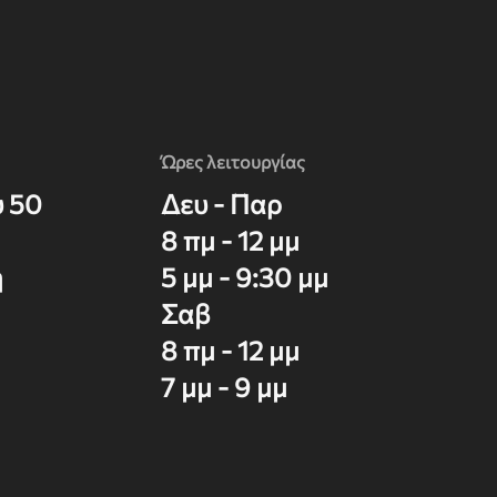
Ώρες λειτουργίας
υ 50
Δευ - Παρ
8 πμ - 12 μμ
η
5 μμ - 9:30 μμ
Σαβ
8 πμ - 12 μμ
7 μμ - 9 μμ