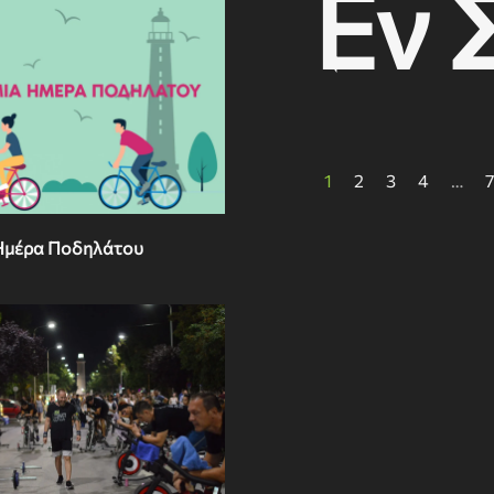
Εν 
1
2
3
4
…
7
Ημέρα Ποδηλάτου