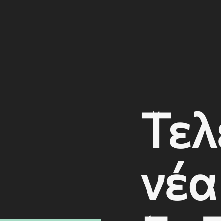
Τελ
νέα